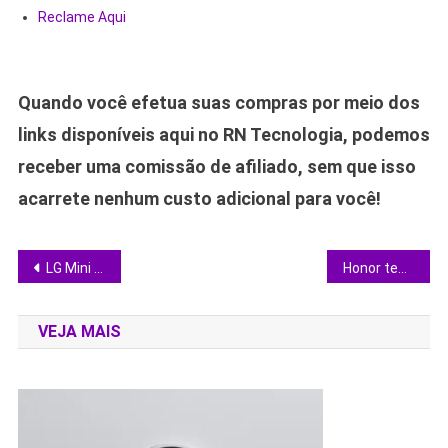
Reclame Aqui
Quando você efetua suas compras por meio dos
links disponíveis aqui no RN Tecnologia, podemos
receber uma comissão de afiliado, sem que isso
acarrete nenhum custo adicional para você!
Navegação
LG Mini RGB evo AI 4K chega ao Brasil com processador 5x mais potente; vale o investimento?
Honor testa tela de privacidade própria e acirra disputa com a Samsung
de
VEJA MAIS
Post