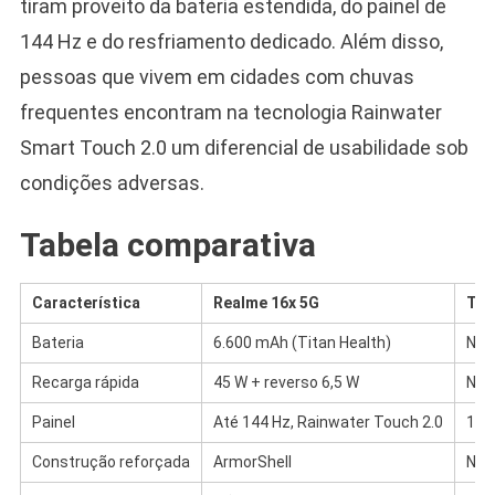
tiram proveito da bateria estendida, do painel de
144 Hz e do resfriamento dedicado. Além disso,
pessoas que vivem em cidades com chuvas
frequentes encontram na tecnologia Rainwater
Smart Touch 2.0 um diferencial de usabilidade sob
condições adversas.
Tabela comparativa
Característica
Realme 16x 5G
Tec
Bateria
6.600 mAh (Titan Health)
Não
Recarga rápida
45 W + reverso 6,5 W
Não
Painel
Até 144 Hz, Rainwater Touch 2.0
144
Construção reforçada
ArmorShell
Não