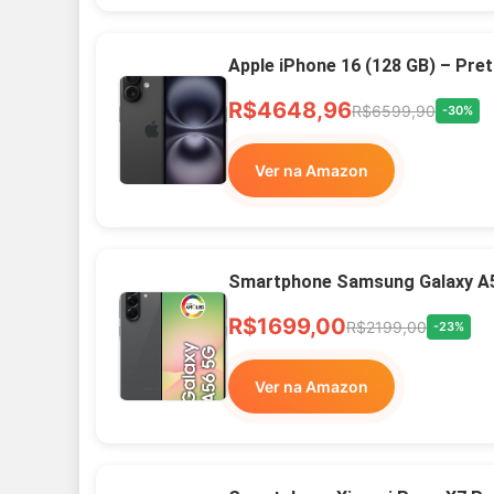
Apple iPhone 16 (128 GB) – Pre
R$4648,96
R$6599,90
-30%
Ver na Amazon
Smartphone Samsung Galaxy A
R$1699,00
R$2199,00
-23%
Ver na Amazon