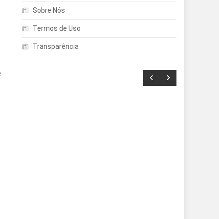
Sobre Nós
Termos de Uso
Transparência
e
Entretenimento
Echo Dot: Guia Completo
Para Escolher O Smart
Speaker Ideal Na Nova