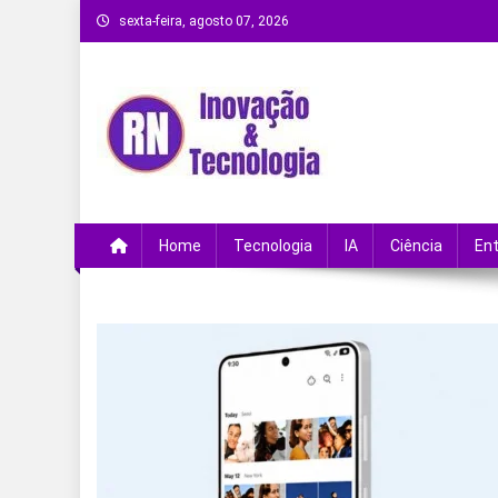
Skip
sexta-feira, agosto 07, 2026
to
content
Remanso Notícias
Ultimas notícias e novidades no universo da
Home
Tecnologia
IA
Ciência
En