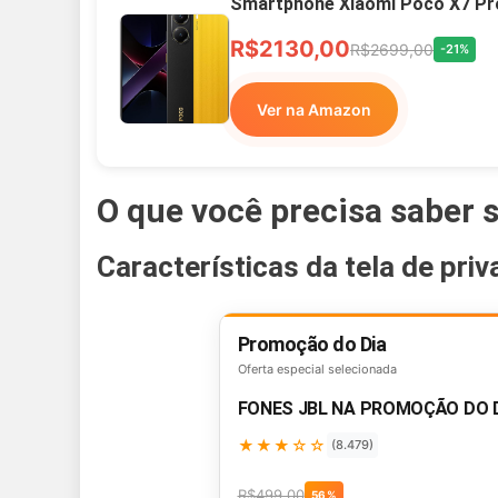
Smartphone Xiaomi Poco X7 Pr
R$2130,00
R$2699,00
-21%
Ver na Amazon
O que você precisa saber s
Características da tela de pr
Promoção do Dia
Oferta especial selecionada
FONES JBL NA PROMOÇÃO DO 
★★★☆☆
(8.479)
R$499,00
56%