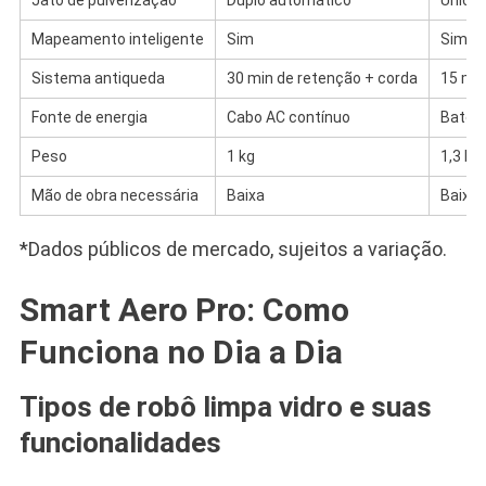
Mapeamento inteligente
Sim
Sim (b
Sistema antiqueda
30 min de retenção + corda
15 min
Fonte de energia
Cabo AC contínuo
Bateri
Peso
1 kg
1,3 kg
Mão de obra necessária
Baixa
Baixa
*Dados públicos de mercado, sujeitos a variação.
Smart Aero Pro: Como
Funciona no Dia a Dia
Tipos de robô limpa vidro e suas
funcionalidades