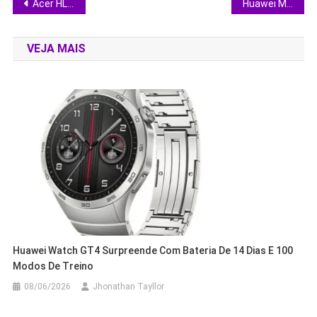
Navegação
Acer HL6820GTV une 4K, Google TV e 240 Hz: projetor definitivo para cinema e games?
Huawei MatePad SE 11 chega ao Brasil com preço agressivo e foco em família
de
VEJA MAIS
Post
Huawei Watch GT4 Surpreende Com Bateria De 14 Dias E 100
Modos De Treino
08/06/2026
Jhonathan Tayllor