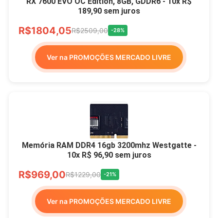
RX 7600 EVO OC Edition, 8GB, GDDR6 - 10x R$
189,90 sem juros
R$1804,05
R$2509,00
-28%
Ver na PROMOÇÕES MERCADO LIVRE
Memória RAM DDR4 16gb 3200mhz Westgatte -
10x R$ 96,90 sem juros
R$969,00
R$1229,00
-21%
Ver na PROMOÇÕES MERCADO LIVRE