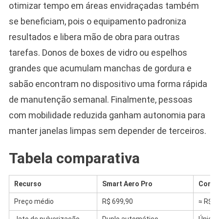
otimizar tempo em áreas envidraçadas também
se beneficiam, pois o equipamento padroniza
resultados e libera mão de obra para outras
tarefas. Donos de boxes de vidro ou espelhos
grandes que acumulam manchas de gordura e
sabão encontram no dispositivo uma forma rápida
de manutenção semanal. Finalmente, pessoas
com mobilidade reduzida ganham autonomia para
manter janelas limpas sem depender de terceiros.
Tabela comparativa
Recurso
Smart Aero Pro
Conco
Preço médio
R$ 699,90
≈ R$ 2
Jato de pulverização
Duplo automático
Único