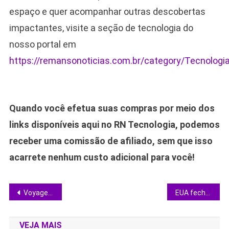
espaço e quer acompanhar outras descobertas
impactantes, visite a seção de tecnologia do
nosso portal em
https://remansonoticias.com.br/category/Tecnologi
Quando você efetua suas compras por meio dos
links disponíveis aqui no RN Tecnologia, podemos
receber uma comissão de afiliado, sem que isso
acarrete nenhum custo adicional para você!
Navegação
Voyager adquire ExoTerra e reforça produção de propulsão espacial nos EUA
EUA fecham acordo de US$1 bi com AMD para construir supercomputadores de próxima geração
de
VEJA MAIS