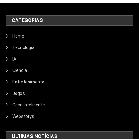
CATEGORIAS
Home
Tecnologia
IA
Ciência
Entretenimento
Entretenimento
Jogos
Echo Dot: Guia Completo Para
Escolher O Smart Speaker Ideal Na
Casa Inteligente
Nova Oferta Da Amazon
Webstorys
23/06/2026
Jhonathan Tayllor
ULTIMAS NOTÍCIAS