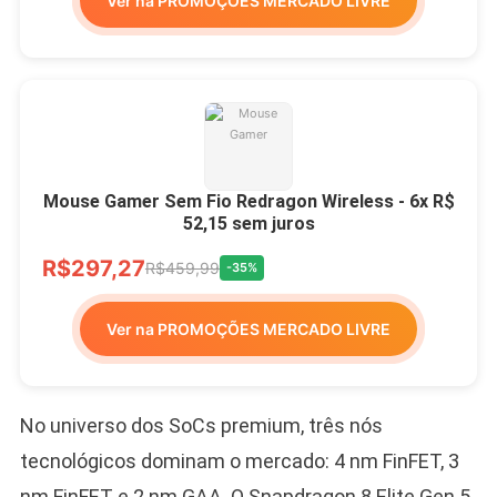
Ver na PROMOÇÕES MERCADO LIVRE
Mouse Gamer Sem Fio Redragon Wireless - 6x R$
52,15 sem juros
R$297,27
R$459,99
-35%
Ver na PROMOÇÕES MERCADO LIVRE
No universo dos SoCs premium, três nós
tecnológicos dominam o mercado: 4 nm FinFET, 3
nm FinFET e 2 nm GAA. O Snapdragon 8 Elite Gen 5