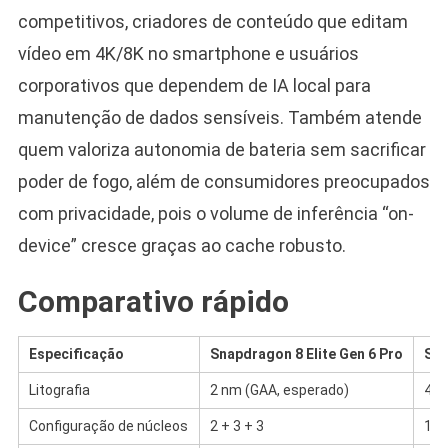
competitivos, criadores de conteúdo que editam
vídeo em 4K/8K no smartphone e usuários
corporativos que dependem de IA local para
manutenção de dados sensíveis. Também atende
quem valoriza autonomia de bateria sem sacrificar
poder de fogo, além de consumidores preocupados
com privacidade, pois o volume de inferência “on-
device” cresce graças ao cache robusto.
Comparativo rápido
Especificação
Snapdragon 8 Elite Gen 6 Pro
Sna
Litografia
2 nm (GAA, esperado)
4 n
Configuração de núcleos
2 + 3 + 3
1 + 