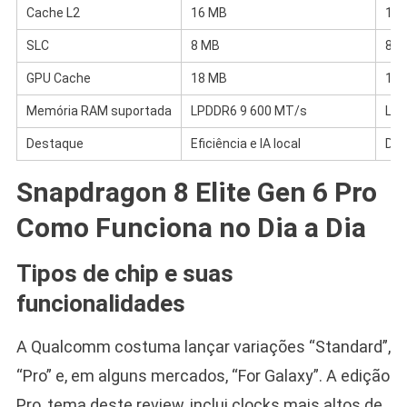
Cache L2
16 MB
12 
SLC
8 MB
8 M
GPU Cache
18 MB
16 
Memória RAM suportada
LPDDR6 9 600 MT/s
LPD
Destaque
Eficiência e IA local
Des
Snapdragon 8 Elite Gen 6 Pro
Como Funciona no Dia a Dia
Tipos de chip e suas
funcionalidades
A Qualcomm costuma lançar variações “Standard”,
“Pro” e, em alguns mercados, “For Galaxy”. A edição
Pro, tema deste review, inclui clocks mais altos de