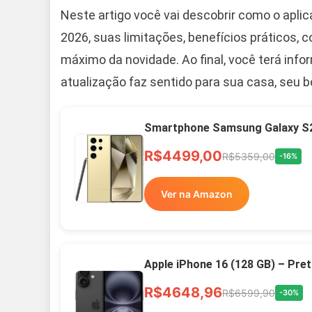
Neste artigo você vai descobrir como o apli
2026, suas limitações, benefícios práticos, 
máximo da novidade. Ao final, você terá inf
atualização faz sentido para sua casa, seu 
Smartphone Samsung Galaxy S2
R$4499,00
R$5359,00
-16%
Ver na Amazon
Apple iPhone 16 (128 GB) – Pre
R$4648,96
R$6599,90
-30%