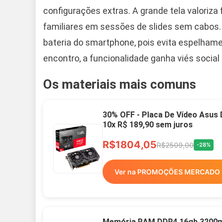
configurações extras. A grande tela valoriza
familiares em sessões de slides sem cabos.
bateria do smartphone, pois evita espelhame
encontro, a funcionalidade ganha viés social s
Os materiais mais comuns
30% OFF - Placa De Vídeo Asus
10x R$ 189,90 sem juros
R$1804,05
R$2509,00
-28%
Ver na PROMOÇÕES MERCADO 
Memória RAM DDR4 16gb 3200mh