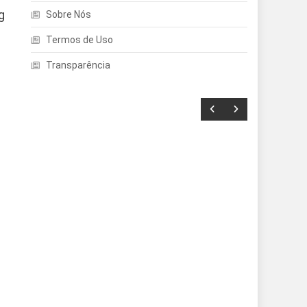
g
Sobre Nós
Termos de Uso
Transparência
Entretenimento
Echo Dot: Guia Completo
Para Escolher O Smart
Speaker Ideal Na Nova