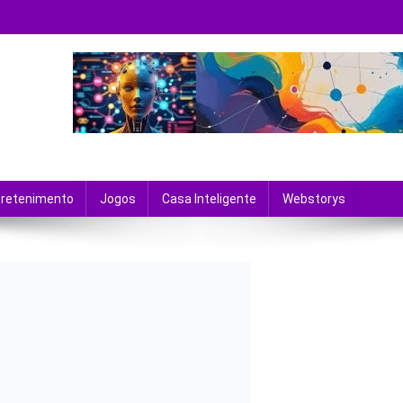
 tecnologia e entretenimento.
tretenimento
Jogos
Casa Inteligente
Webstorys