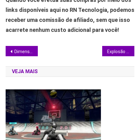
links disponíveis aqui no RN Tecnologia, podemos
receber uma comissão de afiliado, sem que isso
acarrete nenhum custo adicional para você!
Navegação
Dimensity 7500: novo chip da MediaTek promete turbo em IA, 5G de 5,2 Gbps e eficiência de 4 nm
Explosão do New Glenn: prós, contras e o que a falha revela sobre o foguete de Jeff Bezos
de
VEJA MAIS
Post