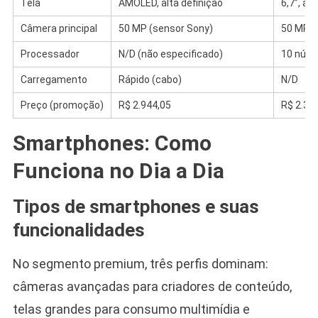
Tela
AMOLED, alta definição
6,7”, al
Câmera principal
50 MP (sensor Sony)
50 MP, 
Processador
N/D (não especificado)
10 núcl
Carregamento
Rápido (cabo)
N/D
Preço (promoção)
R$ 2.944,05
R$ 2.37
Smartphones: Como
Funciona no Dia a Dia
Tipos de smartphones e suas
funcionalidades
No segmento premium, três perfis dominam:
câmeras avançadas para criadores de conteúdo,
telas grandes para consumo multimídia e