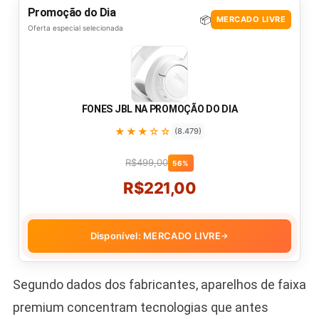
Promoção do Dia
📦
MERCADO LIVRE
Oferta especial selecionada
FONES JBL NA PROMOÇÃO DO DIA
★★★☆☆
(8.479)
R$499,00
56%
R$221,00
Disponível: MERCADO LIVRE
→
Segundo dados dos fabricantes, aparelhos de faixa
premium concentram tecnologias que antes