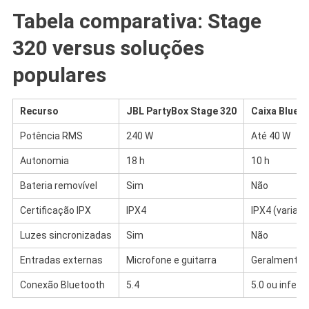
Tabela comparativa: Stage
320 versus soluções
populares
Recurso
JBL PartyBox Stage 320
Caixa Blueto
Potência RMS
240 W
Até 40 W
Autonomia
18 h
10 h
Bateria removível
Sim
Não
Certificação IPX
IPX4
IPX4 (varia)
Luzes sincronizadas
Sim
Não
Entradas externas
Microfone e guitarra
Geralmente 
Conexão Bluetooth
5.4
5.0 ou inferio