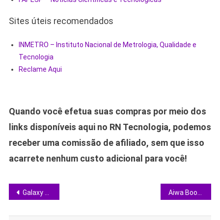
Sites úteis recomendados
INMETRO – Instituto Nacional de Metrologia, Qualidade e
Tecnologia
Reclame Aqui
Quando você efetua suas compras por meio dos
links disponíveis aqui no RN Tecnologia, podemos
receber uma comissão de afiliado, sem que isso
acarrete nenhum custo adicional para você!
Navegação
Galaxy Tab S10 Lite com S Pen: vale a pena investir no tablet intermediário da Samsung?
Aiwa Boombox Plus: caixa de som potente e resistente que promete animar qualquer ambiente
de