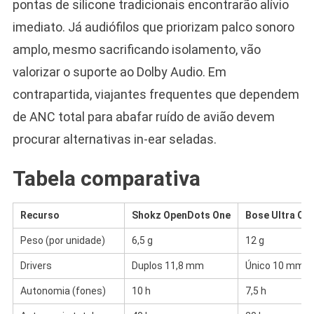
pontas de silicone tradicionais encontrarão alívio
imediato. Já audiófilos que priorizam palco sonoro
amplo, mesmo sacrificando isolamento, vão
valorizar o suporte ao Dolby Audio. Em
contrapartida, viajantes frequentes que dependem
de ANC total para abafar ruído de avião devem
procurar alternativas in-ear seladas.
Tabela comparativa
Recurso
Shokz OpenDots One
Bose Ultra Op
Peso (por unidade)
6,5 g
12 g
Drivers
Duplos 11,8 mm
Único 10 mm
Autonomia (fones)
10 h
7,5 h