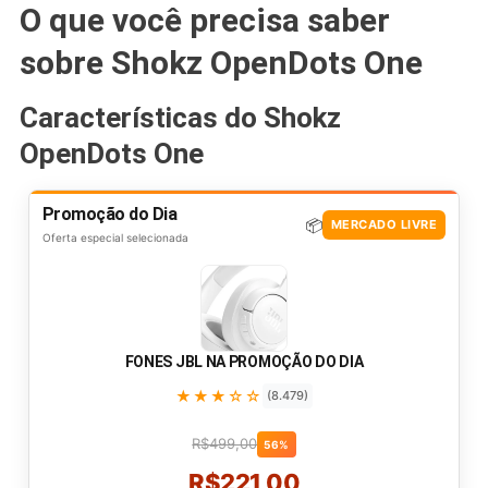
O que você precisa saber
sobre Shokz OpenDots One
Características do Shokz
OpenDots One
Promoção do Dia
📦
MERCADO LIVRE
Oferta especial selecionada
FONES JBL NA PROMOÇÃO DO DIA
★★★☆☆
(8.479)
R$499,00
56%
R$221,00