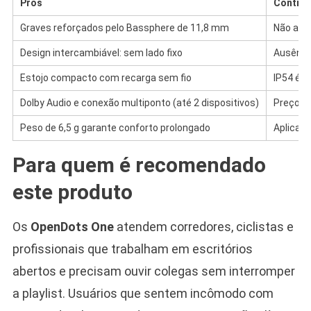
Prós
Contra
Graves reforçados pelo Bassphere de 11,8 mm
Não alc
Design intercambiável: sem lado fixo
Ausênci
Estojo compacto com recarga sem fio
IP54 é s
Dolby Audio e conexão multiponto (até 2 dispositivos)
Preço e
Peso de 6,5 g garante conforto prolongado
Aplicati
Para quem é recomendado
este produto
Os
OpenDots One
atendem corredores, ciclistas e
profissionais que trabalham em escritórios
abertos e precisam ouvir colegas sem interromper
a playlist. Usuários que sentem incômodo com