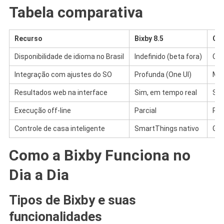
Tabela comparativa
Recurso
Bixby 8.5
Goo
Disponibilidade de idioma no Brasil
Indefinido (beta fora)
Co
Integração com ajustes do SO
Profunda (One UI)
Méd
Resultados web na interface
Sim, em tempo real
Si
Execução off-line
Parcial
Par
Controle de casa inteligente
SmartThings nativo
Go
Como a Bixby Funciona no
Dia a Dia
Tipos de Bixby e suas
funcionalidades