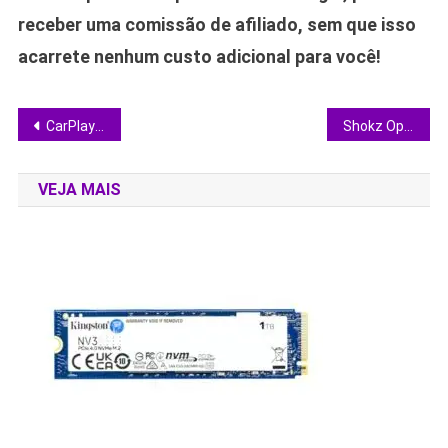
receber uma comissão de afiliado, sem que isso
acarrete nenhum custo adicional para você!
Navegação
CarPlay recebe vídeos e IA: entenda as mudanças do iOS 26.4 no painel do carro
Shokz OpenDots One desafiam fones tradicionais e entregam graves surpreendentes
de
VEJA MAIS
Post