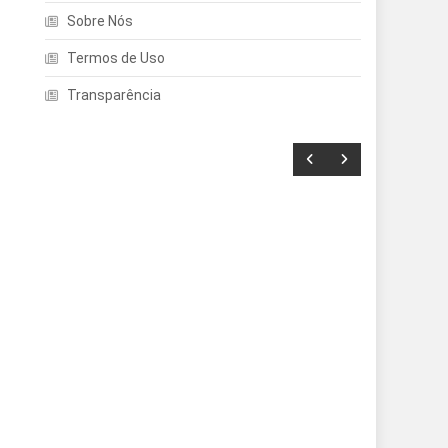
Sobre Nós
Termos de Uso
Transparência
Entretenimento
Echo Dot: Guia Completo
Para Escolher O Smart
Speaker Ideal Na Nova