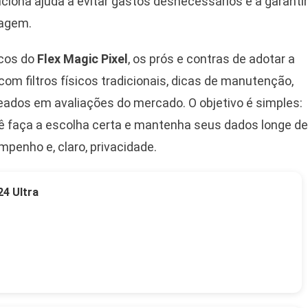
ciona ajuda a evitar gastos desnecessários e a garantir
magem.
icos do
Flex Magic Pixel
, os prós e contras de adotar a
om filtros físicos tradicionais, dicas de manutenção,
eados em avaliações do mercado. O objetivo é simples:
ê faça a escolha certa e mantenha seus dados longe de
penho e, claro, privacidade.
4 Ultra