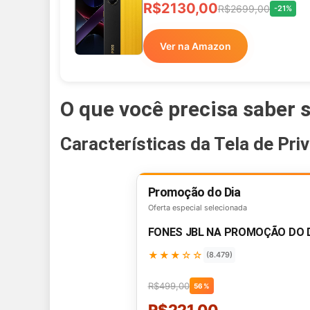
R$2130,00
R$2699,00
-21%
Ver na Amazon
O que você precisa saber s
Características da Tela de Pri
Promoção do Dia
Oferta especial selecionada
FONES JBL NA PROMOÇÃO DO 
★★★☆☆
(8.479)
R$499,00
56%