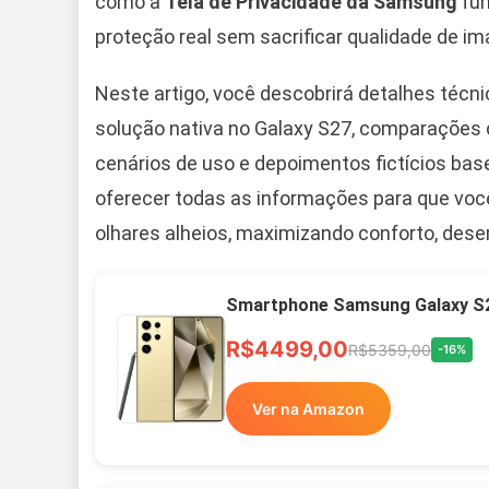
como a
Tela de Privacidade da Samsung
fun
proteção real sem sacrificar qualidade de i
Neste artigo, você descobrirá detalhes técn
solução nativa no Galaxy S27, comparações c
cenários de uso e depoimentos fictícios bas
oferecer todas as informações para que voc
olhares alheios, maximizando conforto, desem
Smartphone Samsung Galaxy S2
R$4499,00
R$5359,00
-16%
Ver na Amazon