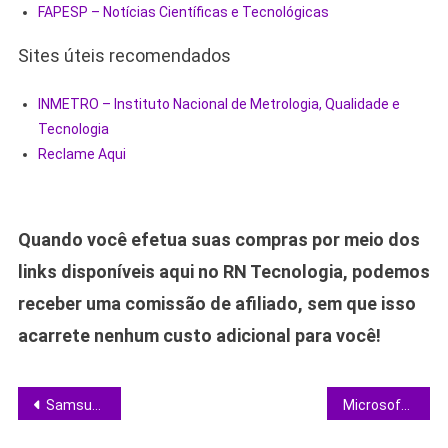
FAPESP – Notícias Científicas e Tecnológicas
Sites úteis recomendados
INMETRO – Instituto Nacional de Metrologia, Qualidade e
Tecnologia
Reclame Aqui
Quando você efetua suas compras por meio dos
links disponíveis aqui no RN Tecnologia, podemos
receber uma comissão de afiliado, sem que isso
acarrete nenhum custo adicional para você!
Navegação
Samsung leva Tela de Privacidade a toda linha Galaxy S27 e muda o jogo da proteção visual
Microsoft Frontier Company: a aposta de US$ 2,5 bi que promete destravar a IA nas grandes corporações
de