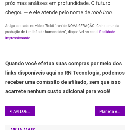
próximas análises em profundidade. O futuro
chegou — e ele atende pelo nome de
robô Iron
.
Artigo baseado no vídeo “Robô ‘Iron’ de NOVA GERAÇÃO: China anuncia
produção de 1 milhão de humanoides”, disponível no canal
Realidade
Impressionante
.
Quando você efetua suas compras por meio dos
links disponíveis aqui no RN Tecnologia, podemos
receber uma comissão de afiliado, sem que isso
acarrete nenhum custo adicional para você!
Navegação
AVI LOEB: O 3I/ATLAS pode estar vindo em direção a Terra
Planeta em Perigo! Robôs humanoides desafiam o futuro do trabalho humano | DOMINGO ESPETACULAR
de
VEJA MAIS