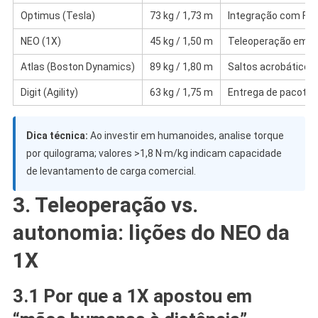
Optimus (Tesla)
73 kg / 1,73 m
Integração com FSD
NEO (1X)
45 kg / 1,50 m
Teleoperação em n
Atlas (Boston Dynamics)
89 kg / 1,80 m
Saltos acrobáticos, 
Digit (Agility)
63 kg / 1,75 m
Entrega de pacotes,
Dica técnica:
Ao investir em humanoides, analise torque
por quilograma; valores >1,8 N·m/kg indicam capacidade
de levantamento de carga comercial.
3. Teleoperação vs.
autonomia: lições do NEO da
1X
3.1 Por que a 1X apostou em