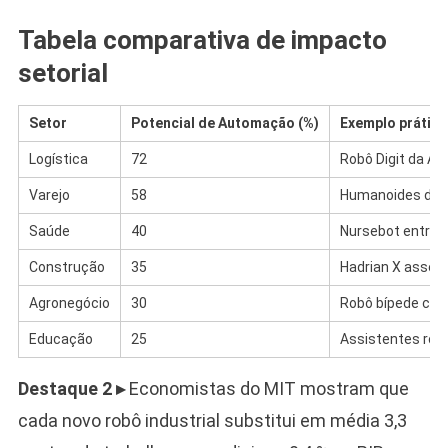
Tabela comparativa de impacto
setorial
Setor
Potencial de Automação (%)
Exemplo prático
Logística
72
Robô Digit da A
Varejo
58
Humanoides da 
Saúde
40
Nursebot entreg
Construção
35
Hadrian X assent
Agronegócio
30
Robô bípede col
Educação
25
Assistentes rob
Destaque 2 ▸
Economistas do MIT mostram que
cada novo robô industrial substitui em média 3,3