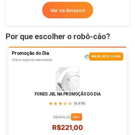
Ver na Amazon
Por que escolher o robô-cão?
Promoção do Dia
📦
MERCADO LIVRE
Oferta especial selecionada
FONES JBL NA PROMOÇÃO DO DIA
★★★☆☆
(8.479)
R$499,00
56%
R$221,00