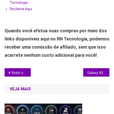
Tecnologia
Reclame Aqui
Quando você efetua suas compras por meio dos
links disponíveis aqui no RN Tecnologia, podemos
receber uma comissão de afiliado, sem que isso
acarrete nenhum custo adicional para você!
Navegação
Robô-cão com IA ganha navegação com memória e voz para salvar vidas
Galaxy A36 5G despenca 49% e promete dominar o segmento intermediário
de
VEJA MAIS
Post