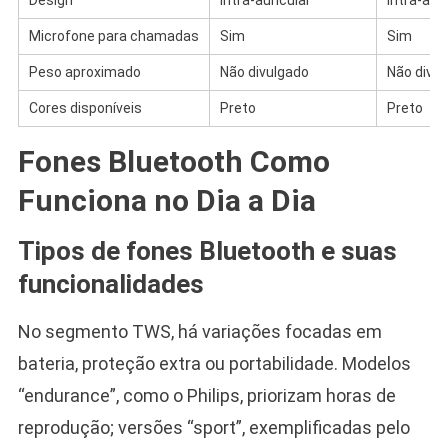
Design
Intra-auricular
Intra-auri
Microfone para chamadas
Sim
Sim
Peso aproximado
Não divulgado
Não divu
Cores disponíveis
Preto
Preto
Fones Bluetooth Como
Funciona no Dia a Dia
Tipos de fones Bluetooth e suas
funcionalidades
No segmento TWS, há variações focadas em
bateria, proteção extra ou portabilidade. Modelos
“endurance”, como o Philips, priorizam horas de
reprodução; versões “sport”, exemplificadas pelo