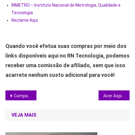
INMETRO – Instituto Nacional de Metrologia, Qualidade e
Tecnologia
Reclame Aqui
Quando você efetua suas compras por meio dos
links disponíveis aqui no RN Tecnologia, podemos
receber uma comissão de afiliado, sem que isso
acarrete nenhum custo adicional para você!
Navegação
Comparativo detalha qual caixa de som Bluetooth até 20 W entrega o melhor custo-benefício em 2024
Acer Aspire 5 com Ryzen 5, 16 GB de RAM e SSD de 512 GB: vale a compra na oferta?
de
VEJA MAIS
Post