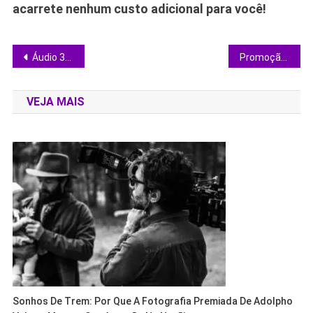
acarrete nenhum custo adicional para você!
Navegação
Áudio 360° sem estourar o orçamento: compare Redragon, Havit e Edifier em headsets 7.1
Promoção de Fones Bluetooth: saiba se os modelos JBL e Philips realmente valem o seu dinheiro
de
VEJA MAIS
Post
Sonhos De Trem: Por Que A Fotografia Premiada De Adolpho