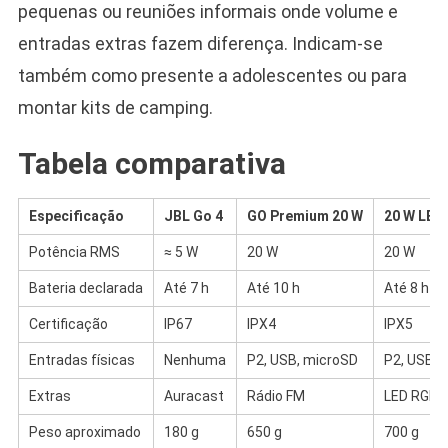
pequenas ou reuniões informais onde volume e
entradas extras fazem diferença. Indicam-se
também como presente a adolescentes ou para
montar kits de camping.
Tabela comparativa
Especificação
JBL Go 4
GO Premium 20 W
20 W LED
Potência RMS
≈ 5 W
20 W
20 W
Bateria declarada
Até 7 h
Até 10 h
Até 8 h (
Certificação
IP67
IPX4
IPX5
Entradas físicas
Nenhuma
P2, USB, microSD
P2, USB
Extras
Auracast
Rádio FM
LED RGB,
Peso aproximado
180 g
650 g
700 g