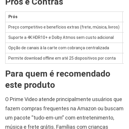
Prós e Contras
Prós
C
Preço competitivo e benefícios extras (frete, música, livros)
I
Suporte a 4K HDR10+ e Dolby Atmos sem custo adicional
B
Opção de canais à la carte com cobrança centralizada
C
Permite download offline em até 25 dispositivos por conta
P
Para quem é recomendado
este produto
O Prime Video atende principalmente usuários que
fazem compras frequentes na Amazon ou buscam
um pacote “tudo-em-um” com entretenimento,
música e frete grátis. Famílias com crianças