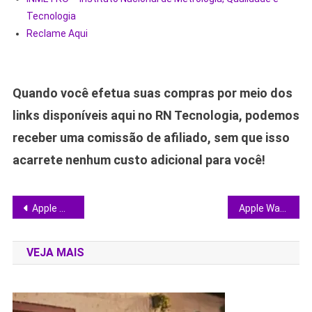
Tecnologia
Reclame Aqui
Quando você efetua suas compras por meio dos
links disponíveis aqui no RN Tecnologia, podemos
receber uma comissão de afiliado, sem que isso
acarrete nenhum custo adicional para você!
Navegação
Apple Watch Series 8 Aluminium: vale o investimento no smartwatch mais completo da Apple?
Apple Watch Series 8 alia tela OLED de 1,9”, chip S8 e sensores de saúde avançados
de
VEJA MAIS
Post