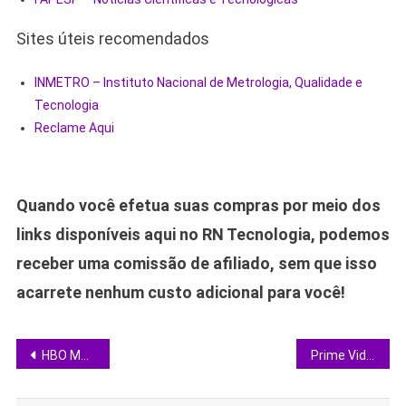
Sites úteis recomendados
INMETRO – Instituto Nacional de Metrologia, Qualidade e
Tecnologia
Reclame Aqui
Quando você efetua suas compras por meio dos
links disponíveis aqui no RN Tecnologia, podemos
receber uma comissão de afiliado, sem que isso
acarrete nenhum custo adicional para você!
Navegação
HBO Max recebe 15 estreias imperdíveis na primeira semana de junho
Prime Video recebe novas estreias; descubra se ainda vale a assinatura
de