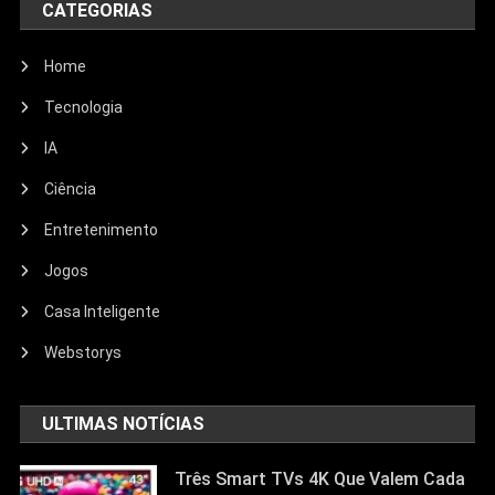
CATEGORIAS
Home
Tecnologia
IA
Ciência
Entretenimento
Entretenimento
Jogos
Echo Dot: Guia Completo Para
Escolher O Smart Speaker Ideal Na
Casa Inteligente
Nova Oferta Da Amazon
Webstorys
23/06/2026
Jhonathan Tayllor
ULTIMAS NOTÍCIAS
Três Smart TVs 4K Que Valem Cada