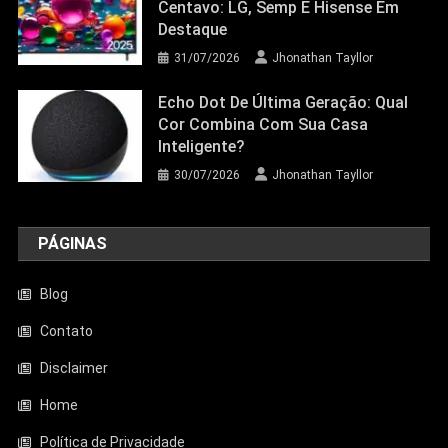
Centavo: LG, Semp E Hisense Em
Destaque
31/07/2026
Jhonathan Tayllor
Echo Dot De Última Geração: Qual
Cor Combina Com Sua Casa
Inteligente?
30/07/2026
Jhonathan Tayllor
PÁGINAS
Blog
Contato
Disclaimer
Entretenimento
Home
Aquecedor Mondial A-08 Reduz O Frio
De Ambientes Pequenos; Veja Análise
Política de Privacidade