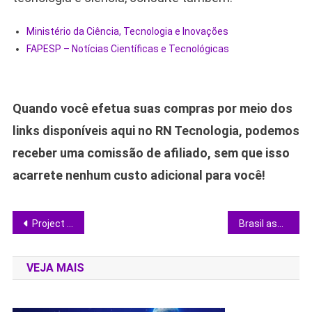
Ministério da Ciência, Tecnologia e Inovações
FAPESP – Notícias Científicas e Tecnológicas
Quando você efetua suas compras por meio dos
links disponíveis aqui no RN Tecnologia, podemos
receber uma comissão de afiliado, sem que isso
acarrete nenhum custo adicional para você!
Navegação
Project Hail Mary ganha edição especial do livro antes do filme; saiba como concorrer
Brasil assume liderança em salários de tecnologia na América Latina, revela estudo
de
VEJA MAIS
Post