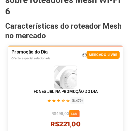
6
Características do roteador Mesh
no mercado
Promoção do Dia
📦
MERCADO LIVRE
Oferta especial selecionada
FONES JBL NA PROMOÇÃO DO DIA
★★★☆☆
(8.479)
R$499,00
56%
R$221,00