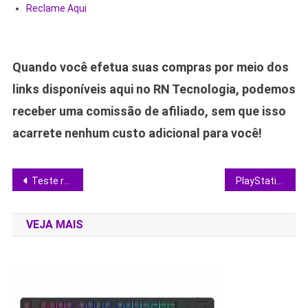
Reclame Aqui
Quando você efetua suas compras por meio dos
links disponíveis aqui no RN Tecnologia, podemos
receber uma comissão de afiliado, sem que isso
acarrete nenhum custo adicional para você!
Navegação
Teste revela 3 cadeiras de escritório com melhor custo-benefício na Amazon
PlayStation 5 Slim cai de preço e vira o console 4K mais acessível do mercado
de
VEJA MAIS
Post