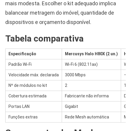
mais modesta. Escolher o kit adequado implica
balancear metragem do imóvel, quantidade de
dispositivos e orçamento disponível.
Tabela comparativa
Especificação
Mercusys Halo H80X (2 un.)
Hua
Padrão Wi-Fi
Wi-Fi 6 (802.11ax)
Wi-
Velocidade máx. declarada
3000 Mbps
— (
Nº de módulos no kit
2
1
Cobertura estimada
Fabricante não informa
Dep
Portas LAN
Gigabit
Gig
Funções extras
Rede Mesh automática
Map