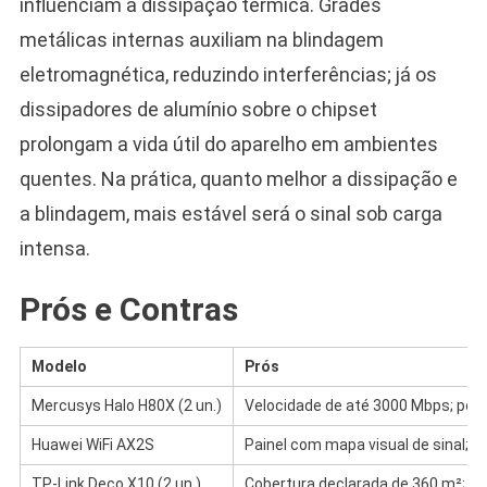
influenciam a dissipação térmica. Grades
metálicas internas auxiliam na blindagem
eletromagnética, reduzindo interferências; já os
dissipadores de alumínio sobre o chipset
prolongam a vida útil do aparelho em ambientes
quentes. Na prática, quanto melhor a dissipação e
a blindagem, mais estável será o sinal sob carga
intensa.
Prós e Contras
Modelo
Prós
Mercusys Halo H80X (2 un.)
Velocidade de até 3000 Mbps; por
Huawei WiFi AX2S
Painel com mapa visual de sinal;
TP-Link Deco X10 (2 un.)
Cobertura declarada de 360 m²; ap