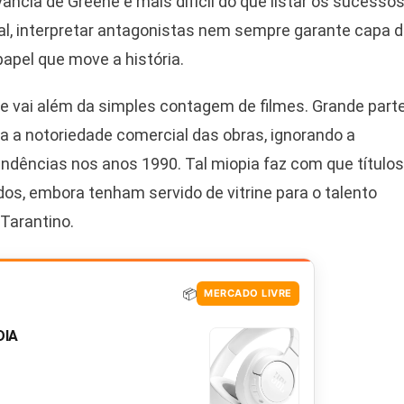
vância de Greene é mais difícil do que listar os sucesso
al, interpretar antagonistas nem sempre garante capa 
papel que move a história.
ene vai além da simples contagem de filmes. Grande part
ra a notoriedade comercial das obras, ignorando a
ndências nos anos 1990. Tal miopia faz com que títulos
s, embora tenham servido de vitrine para o talento
 Tarantino.
📦
MERCADO LIVRE
DIA