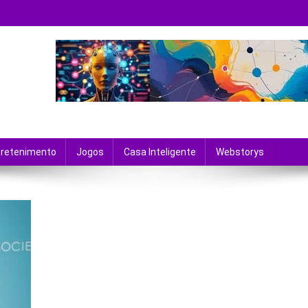
 tecnologia e entretenimento.
tretenimento
Jogos
Casa Inteligente
Webstorys