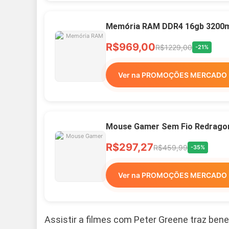
Memória RAM DDR4 16gb 3200mh
R$969,00
R$1229,00
-21%
Ver na PROMOÇÕES MERCADO 
Mouse Gamer Sem Fio Redragon 
R$297,27
R$459,99
-35%
Ver na PROMOÇÕES MERCADO 
Assistir a filmes com Peter Greene traz ben