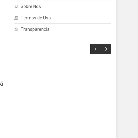
Sobre Nós
Termos de Uso
Transparência
rá
Entretenimento
Echo Dot: Guia Completo
Para Escolher O Smart
Speaker Ideal Na Nova