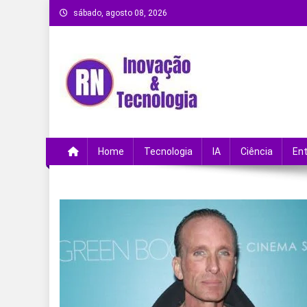
Skip
sábado, agosto 08, 2026
to
content
Remanso Notícias
Ultimas notícias e novidades no universo da
Home
Tecnologia
IA
Ciência
En