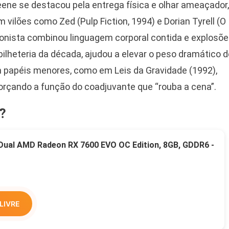
eene se destacou pela entrega física e olhar ameaçador,
ilões como Zed (Pulp Fiction, 1994) e Dorian Tyrell (O
onista combinou linguagem corporal contida e explosõ
bilheteria da década, ajudou a elevar o peso dramático d
papéis menores, como em Leis da Gravidade (1992),
forçando a função do coadjuvante que “rouba a cena”.
?
 Dual AMD Radeon RX 7600 EVO OC Edition, 8GB, GDDR6 -
LIVRE