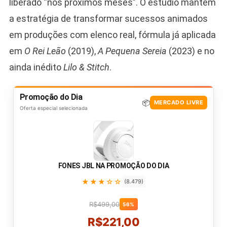
liberado “nos próximos meses”. O estúdio mantém
a estratégia de transformar sucessos animados
em produções com elenco real, fórmula já aplicada
em
O Rei Leão
(2019),
A Pequena Sereia
(2023) e no
ainda inédito
Lilo & Stitch
.
Promoção do Dia
📦
MERCADO LIVRE
Oferta especial selecionada
FONES JBL NA PROMOÇÃO DO DIA
★★★☆☆
(8.479)
R$499,00
56%
R$221,00