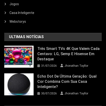
Jogos
Echo Dot: Guia Completo Para
Escolher O Smart Speaker Ideal Na
Casa Inteligente
Nova Oferta Da Amazon
Webstorys
23/06/2026
Jhonathan Tayllor
ULTIMAS NOTÍCIAS
Três Smart TVs 4K Que Valem Cada
Centavo: LG, Semp E Hisense Em
Destaque
31/07/2026
Jhonathan Tayllor
Echo Dot De Última Geração: Qual
Cor Combina Com Sua Casa
Inteligente?
30/07/2026
Jhonathan Tayllor