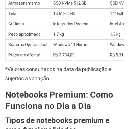
Armazenamento
SSD NVMe 512 GB
SSD NVMe
Tela
15,6” Full HD
14” Full HD
Gráficos
Integrados Radeon
Intel Arc 
Peso aproximado
1,7 kg
1,3 kg
Sistema Operacional
Windows 11 Home
Windows 
Preço em oferta*
R$ 3.734,09
R$ 5.313,
*Valores consultados na data da publicação e
sujeitos a variação.
Notebooks Premium: Como
Funciona no Dia a Dia
Tipos de notebooks premium e