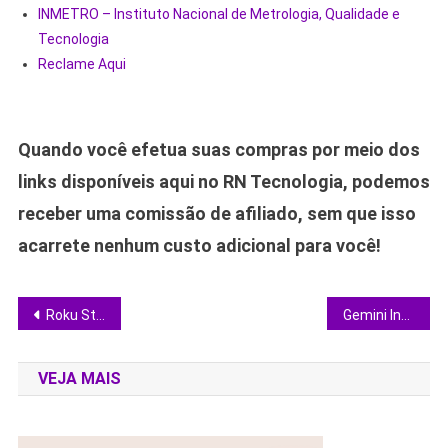
INMETRO – Instituto Nacional de Metrologia, Qualidade e
Tecnologia
Reclame Aqui
Quando você efetua suas compras por meio dos
links disponíveis aqui no RN Tecnologia, podemos
receber uma comissão de afiliado, sem que isso
acarrete nenhum custo adicional para você!
Navegação
Roku Streaming Stick 2025 em oferta: transforme qualquer TV em Smart por menos de R$ 200
Gemini Intelligence chega ao Android e eleva a automação móvel a outro nível
de
VEJA MAIS
Post