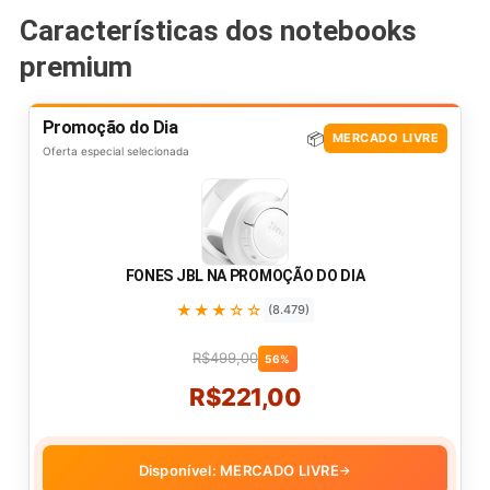
Características dos notebooks
premium
Promoção do Dia
📦
MERCADO LIVRE
Oferta especial selecionada
FONES JBL NA PROMOÇÃO DO DIA
★★★☆☆
(8.479)
R$499,00
56%
R$221,00
Disponível: MERCADO LIVRE
→