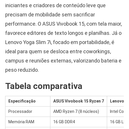
iniciantes e criadores de conteúdo leve que
precisam de mobilidade sem sacrificar
performance. O ASUS Vivobook 15, com tela maior,
favorece editores de texto longos e planilhas. Já o
Lenovo Yoga Slim 7i, focado em portabilidade, é
ideal para quem se desloca entre coworkings,
campus e reuniões externas, valorizando bateria e
peso reduzido.
Tabela comparativa
Especificação
ASUS Vivobook 15 Ryzen 7
Lenovo Yo
Processador
AMD Ryzen 7 (8 núcleos)
Intel Core 
Memória RAM
16 GB DDR4
16 GB LP