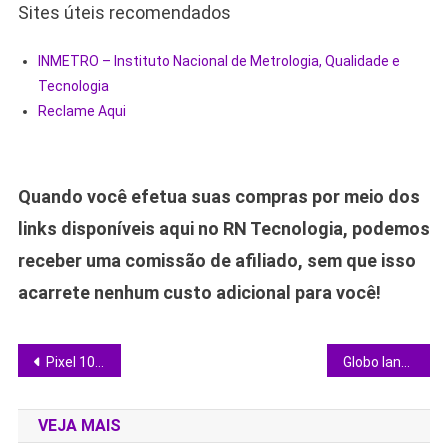
Sites úteis recomendados
INMETRO – Instituto Nacional de Metrologia, Qualidade e
Tecnologia
Reclame Aqui
Quando você efetua suas compras por meio dos
links disponíveis aqui no RN Tecnologia, podemos
receber uma comissão de afiliado, sem que isso
acarrete nenhum custo adicional para você!
Navegação
Pixel 10a: Google leva tela de 120 Hz, IA avançada e SOS via satélite ao segmento de US$ 499
Globo lança cobertura da Copa 2026 em 4K e testa 8K: vale a pena assinar?
de
VEJA MAIS
Post