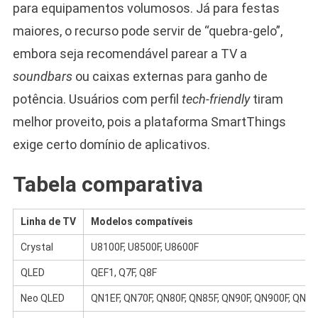
para equipamentos volumosos. Já para festas
maiores, o recurso pode servir de “quebra-gelo”,
embora seja recomendável parear a TV a
soundbars
ou caixas externas para ganho de
potência. Usuários com perfil
tech-friendly
tiram
melhor proveito, pois a plataforma SmartThings
exige certo domínio de aplicativos.
Tabela comparativa
Linha de TV
Modelos compatíveis
Crystal
U8100F, U8500F, U8600F
QLED
QEF1, Q7F, Q8F
Neo QLED
QN1EF, QN70F, QN80F, QN85F, QN90F, QN900F, QN9