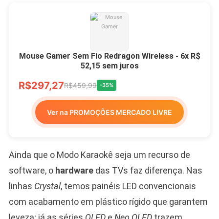
Mouse Gamer Sem Fio Redragon Wireless - 6x R$
52,15 sem juros
R$297,27
R$459,99
-35%
Ver na PROMOÇÕES MERCADO LIVRE
Ainda que o Modo Karaokê seja um recurso de
software, o
hardware
das TVs faz diferença. Nas
linhas
Crystal
, temos painéis LED convencionais
com acabamento em plástico rígido que garantem
leveza; já as séries
QLED
e
Neo QLED
trazem