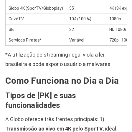
Globo 4K (SporTV/Globoplay)
55
4K (8K expe
CazéTV
104 (100 %)
1080p
SBT
32
HD 1080i
Serviços Piratas*
Variável
720p–1080
*A utilização de streaming ilegal viola a lei
brasileira e pode expor o usuário a malwares.
Como Funciona no Dia a Dia
Tipos de [PK] e suas
funcionalidades
A Globo oferece três frentes principais: 1)
Transmissão ao vivo em 4K pelo SporTV
, ideal