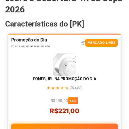
2026
Características do [PK]
Promoção do Dia
📦
MERCADO LIVRE
Oferta especial selecionada
FONES JBL NA PROMOÇÃO DO DIA
★★★☆☆
(8.479)
R$499,00
56%
R$221,00