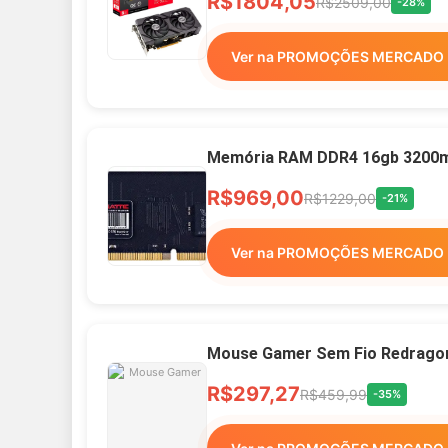
R$1804,05
R$2509,00
-28%
Ver na PROMOÇÕES MERCADO 
Memória RAM DDR4 16gb 3200mh
R$969,00
R$1229,00
-21%
Ver na PROMOÇÕES MERCADO 
Mouse Gamer Sem Fio Redragon 
R$297,27
R$459,99
-35%