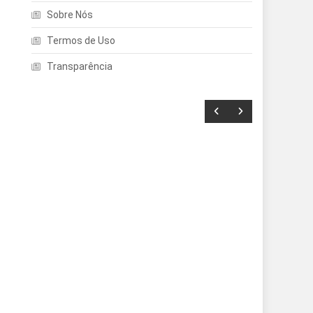
Sobre Nós
Termos de Uso
Transparência
Entretenimento
Echo Dot: Guia Completo
Para Escolher O Smart
Speaker Ideal Na Nova