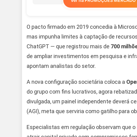
Ver na PROMOÇÕES MERCADO 
O pacto firmado em 2019 concedia à Microso
mas impunha limites à captação de recursos
ChatGPT — que registrou mais de
700 milhõ
de ampliar investimentos em pesquisa e infr
apontam analistas do setor.
A nova configuração societária coloca a
Ope
do grupo com fins lucrativos, agora rebati
divulgada, um painel independente deverá ce
(AGI), meta que serviria como gatilho para o
Especialistas em regulação observam que o m
atrair capital privado com compromissos for