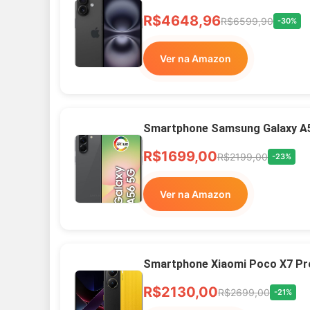
R$4648,96
R$6599,90
-30%
Ver na Amazon
Smartphone Samsung Galaxy A
R$1699,00
R$2199,00
-23%
Ver na Amazon
Smartphone Xiaomi Poco X7 Pr
R$2130,00
R$2699,00
-21%