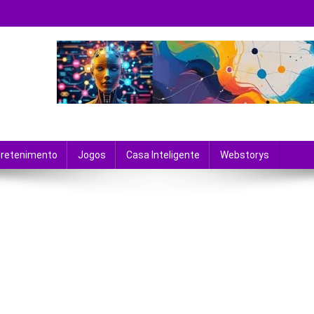
 tecnologia e entretenimento.
tretenimento
Jogos
Casa Inteligente
Webstorys