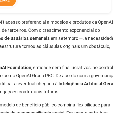
LIVRE
ft acesso preferencial a modelos e produtos da OpenAI
 de terceiros. Com o crescimento exponencial do
es de usuários semanais
em setembro —, a necessidad
aestrutura tornou as cláusulas originais um obstáculo,
nAI Foundation
, entidade sem fins lucrativos, no contro
zado como OpenAI Group PBC. De acordo com a governanç
rtificar a eventual chegada à
Inteligência Artificial Gera
brigações contratuais futuras.
odelo de benefício público combina flexibilidade para
mais de responsabilidade social. Em tese, a estrutura