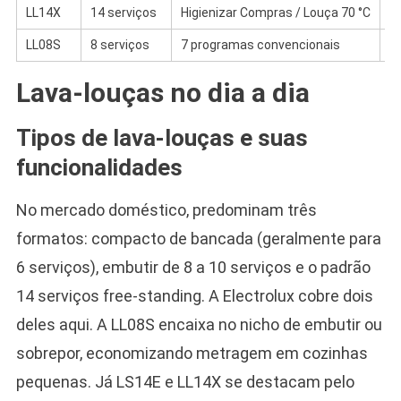
LL14X
14 serviços
Higienizar Compras / Louça 70 °C
Au
LL08S
8 serviços
7 programas convencionais
Ad
Lava-louças no dia a dia
Tipos de lava-louças e suas
funcionalidades
No mercado doméstico, predominam três
formatos: compacto de bancada (geralmente para
6 serviços), embutir de 8 a 10 serviços e o padrão
14 serviços free-standing. A Electrolux cobre dois
deles aqui. A LL08S encaixa no nicho de embutir ou
sobrepor, economizando metragem em cozinhas
pequenas. Já LS14E e LL14X se destacam pelo