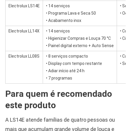
Electrolux LS14E
• 14 serviços
• Sem
• Programa Lava e Seca 50
• Ocu
• Acabamento inox
Electrolux LL14X
• 14 serviços
• Cus
• Higienizar Compras e Louça 70 °C
• Cic
• Painel digital externo + Auto Sense
Electrolux LL08S
• 8 serviços compacto
• Cap
• Display com tempo restante
• Sem
• Adiar início até 24 h
• 7 programas
Para quem é recomendado
este produto
A LS14E atende famílias de quatro pessoas ou
mais que acumulam grande volume de louça e