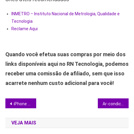
INMETRO – Instituto Nacional de Metrologia, Qualidade e
Tecnologia
Reclame Aqui
Quando você efetua suas compras por meio dos
links disponíveis aqui no RN Tecnologia, podemos
receber uma comissão de afiliado, sem que isso
acarrete nenhum custo adicional para você!
Navegação
iPhone 16 Pro Max: qual armazenamento escolher para não errar na compra
Ar-condicionado LG 9000 BTUs: entenda Voice, Compact e Hi-wall antes de decidir
de
VEJA MAIS
Post