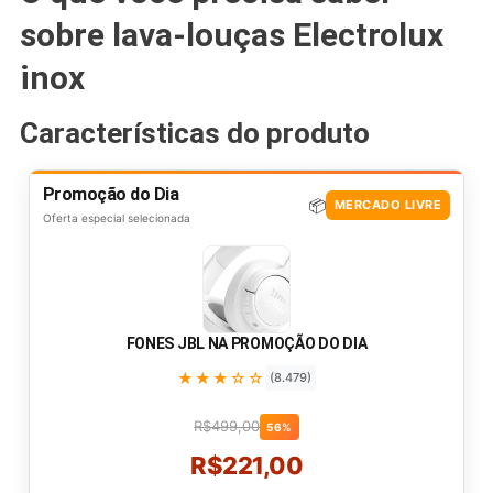
sobre lava-louças Electrolux
inox
Características do produto
Promoção do Dia
📦
MERCADO LIVRE
Oferta especial selecionada
FONES JBL NA PROMOÇÃO DO DIA
★★★☆☆
(8.479)
R$499,00
56%
R$221,00