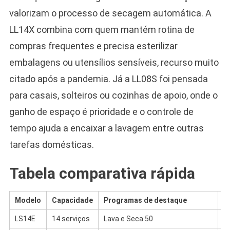
valorizam o processo de secagem automática. A
LL14X combina com quem mantém rotina de
compras frequentes e precisa esterilizar
embalagens ou utensílios sensíveis, recurso muito
citado após a pandemia. Já a LL08S foi pensada
para casais, solteiros ou cozinhas de apoio, onde o
ganho de espaço é prioridade e o controle de
tempo ajuda a encaixar a lavagem entre outras
tarefas domésticas.
Tabela comparativa rápida
Modelo
Capacidade
Programas de destaque
F
LS14E
14 serviços
Lava e Seca 50
C