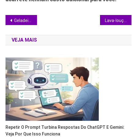
Navegação
Geladeira inox Brastemp: compare 5 modelos, formatos e capacidades antes de comprar
Lava-louças Electrolux: escolha certa entre 14 e 8 serviços sem erro
de
VEJA MAIS
Post
Repetir O Prompt Turbina Respostas Do ChatGPT E Gemini:
Veja Por Que Isso Funciona