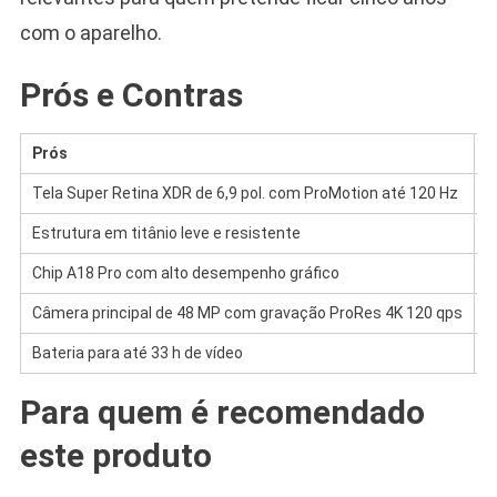
com o aparelho.
Prós e Contras
Prós
C
Tela Super Retina XDR de 6,9 pol. com ProMotion até 120 Hz
P
Estrutura em titânio leve e resistente
C
Chip A18 Pro com alto desempenho gráfico
R
Câmera principal de 48 MP com gravação ProRes 4K 120 qps
P
Bateria para até 33 h de vídeo
S
Para quem é recomendado
este produto