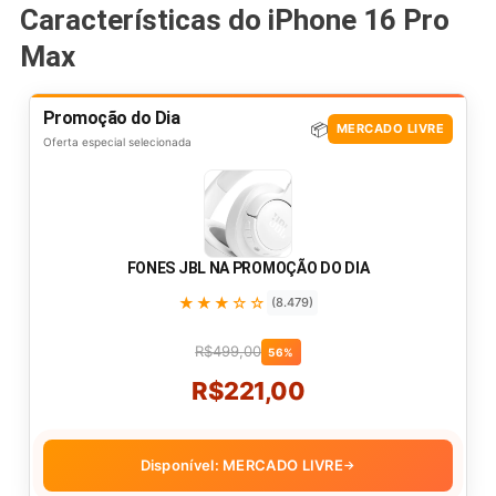
Características do iPhone 16 Pro
Max
Promoção do Dia
📦
MERCADO LIVRE
Oferta especial selecionada
FONES JBL NA PROMOÇÃO DO DIA
★★★☆☆
(8.479)
R$499,00
56%
R$221,00
Disponível: MERCADO LIVRE
→