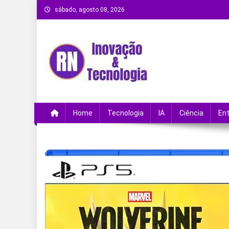
Skip
sábado, agosto 08, 2026
to
content
Remanso Notícias
Ultimas notícias e novidades no universo da
Home
Tecnologia
IA
Ciência
En