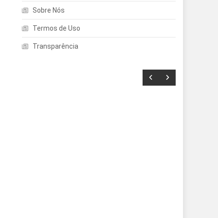
Sobre Nós
Termos de Uso
a
Transparência
Entretenimento
Echo Dot: Guia Completo
Para Escolher O Smart
Speaker Ideal Na Nova