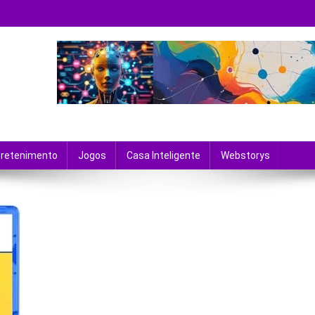
 tecnologia e entretenimento.
tretenimento
Jogos
Casa Inteligente
Webstorys