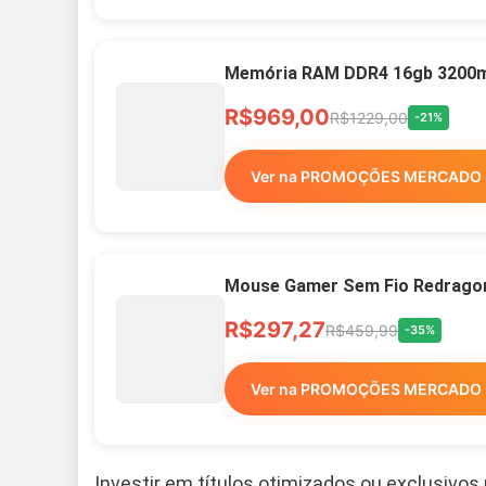
Memória RAM DDR4 16gb 3200mh
R$969,00
R$1229,00
-21%
Ver na PROMOÇÕES MERCADO 
Mouse Gamer Sem Fio Redragon 
R$297,27
R$459,99
-35%
Ver na PROMOÇÕES MERCADO 
Investir em títulos otimizados ou exclusivos