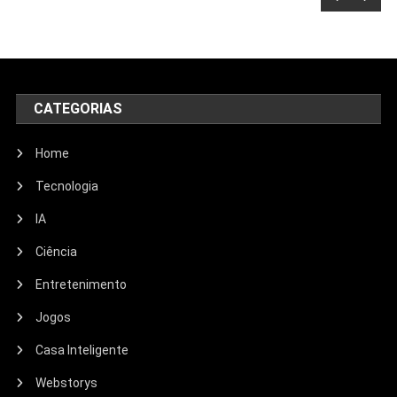
CATEGORIAS
Home
Tecnologia
IA
Ciência
Entretenimento
Entretenimento
Jogos
Echo Dot: Guia Completo Para
Escolher O Smart Speaker Ideal Na
Casa Inteligente
Nova Oferta Da Amazon
Webstorys