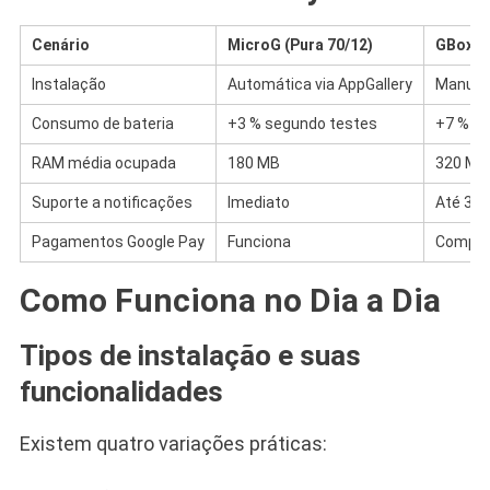
Cenário
MicroG (Pura 70/12)
GBox (
Instalação
Automática via AppGallery
Manual 
Consumo de bateria
+3 % segundo testes
+7 % s
RAM média ocupada
180 MB
320 MB
Suporte a notificações
Imediato
Até 30 
Pagamentos Google Pay
Funciona
Compatí
Como Funciona no Dia a Dia
Tipos de instalação e suas
funcionalidades
Existem quatro variações práticas: