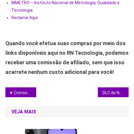
INMETRO – Instituto Nacional de Metrologia, Qualidade e
Tecnologia
Reclame Aqui
Quando você efetua suas compras por meio dos
links disponíveis aqui no RN Tecnologia, podemos
receber uma comissão de afiliado, sem que isso
acarrete nenhum custo adicional para você!
Navegação
Crimson Desert: 10 mecânicas escondidas que transformam sua experiência no RPG medieval
DLC de Nana Shimura reforça My Hero Academia: All’s Justice com nova dinâmica de combate
de
VEJA MAIS
Post