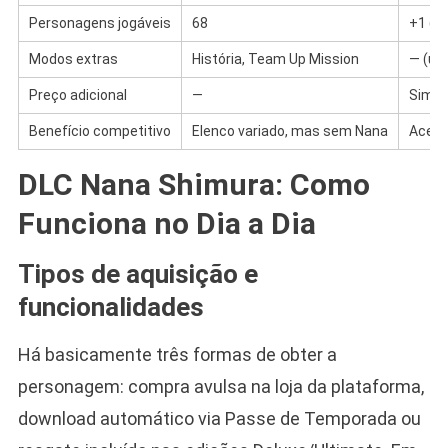
Personagens jogáveis
68
+1 (N
Modos extras
História, Team Up Mission
— (us
Preço adicional
—
Sim, 
Benefício competitivo
Elenco variado, mas sem Nana
Acess
DLC Nana Shimura: Como
Funciona no Dia a Dia
Tipos de aquisição e
funcionalidades
Há basicamente três formas de obter a
personagem: compra avulsa na loja da plataforma,
download automático via Passe de Temporada ou