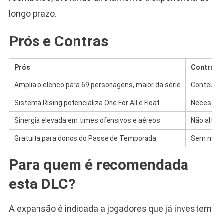
longo prazo.
Prós e Contras
Prós
Contras
Amplia o elenco para 69 personagens, maior da série
Conteúdo
Sistema Rising potencializa One For All e Float
Necessita
Sinergia elevada em times ofensivos e aéreos
Não alter
Gratuita para donos do Passe de Temporada
Sem novi
Para quem é recomendada
esta DLC?
A expansão é indicada a jogadores que já investem