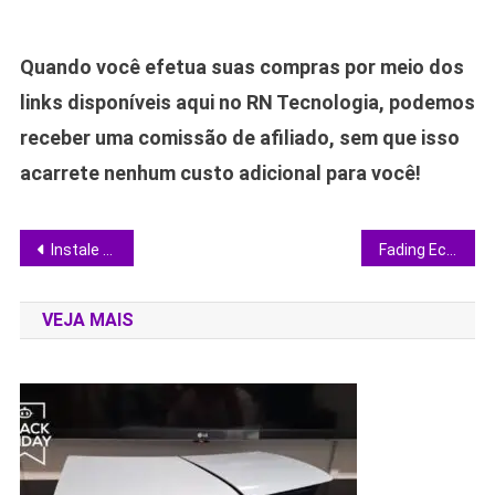
Quando você efetua suas compras por meio dos
links disponíveis aqui no RN Tecnologia, podemos
receber uma comissão de afiliado, sem que isso
acarrete nenhum custo adicional para você!
Navegação
Instale a Google Play Store no seu Huawei sem complicação: guia completo e seguro
Fading Echo recebe dublagem de Guilherme Briggs e promete elevar a barra dos indies em 2026
de
VEJA MAIS
Post