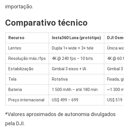
importação.
Comparativo técnico
Recurso
Insta360 Luna (protótipo)
DJI Osmo P
Lentes
Dupla 1× wide + 3× tele
Única wide
Resolução máx./fps
4K @ 240 fps – 10 bits
4K @ 60 fps
Estabilização
Gimbal 3 eixos + IA
Gimbal 3 ei
Tela
Rotativa
Fixada, gira
Bateria
1 500 mAh – até 180 min
~1 300 mAh
Preço internacional
US$ 499 – 699
US$ 519
*Valores aproximados de autonomia divulgados
pela DJI.