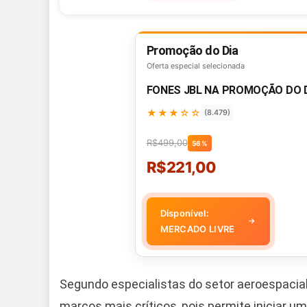
Promoção do Dia
Oferta especial selecionada
FONES JBL NA PROMOÇÃO DO 
★★★☆☆
(8.479)
R$499,00
56%
R$221,00
Disponível:
→
MERCADO LIVRE
Segundo especialistas do setor aeroespacia
marcos mais críticos, pois permite iniciar um