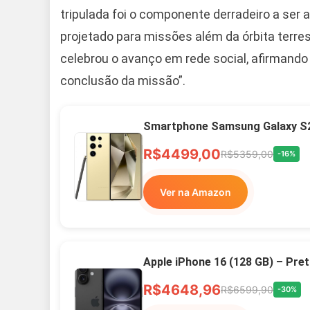
tripulada foi o componente derradeiro a ser
projetado para missões além da órbita terres
celebrou o avanço em rede social, afirmand
conclusão da missão”.
Smartphone Samsung Galaxy S2
R$4499,00
R$5359,00
-16%
Ver na Amazon
Apple iPhone 16 (128 GB) – Pre
R$4648,96
R$6599,90
-30%