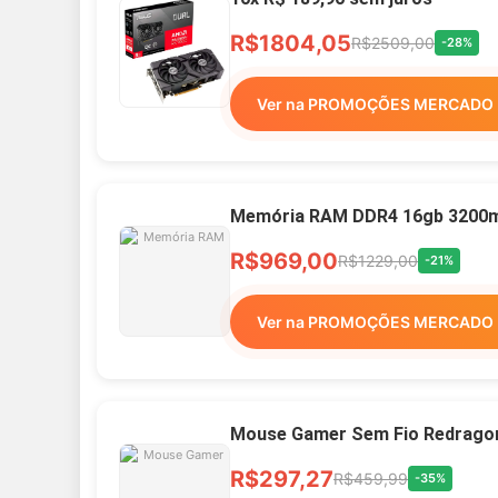
R$1804,05
R$2509,00
-28%
Ver na PROMOÇÕES MERCADO 
Memória RAM DDR4 16gb 3200mh
R$969,00
R$1229,00
-21%
Ver na PROMOÇÕES MERCADO 
Mouse Gamer Sem Fio Redragon 
R$297,27
R$459,99
-35%