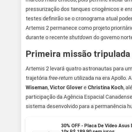
pressurização dos tanques criogênicos e en
testes definirão se o cronograma atual poder
Artemis 2 permanece como projeto prioritár
durante o recente
shutdown
do governo nort
Primeira missão tripulad
Artemis 2 levará quatro astronautas para um 
trajetória
free-return
utilizada na era Apollo.
Wiseman
,
Victor Glover
e
Christina Koch
, a
participação da Agência Espacial Canadense 
sistema desenvolvido para a permanência h
30% OFF - Placa De Vídeo Asus
10x R$ 189,90 sem juros