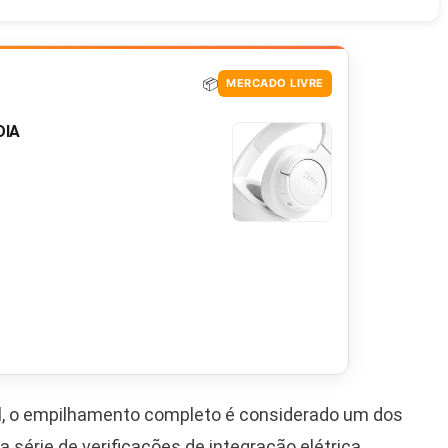
📦
MERCADO LIVRE
DIA
l, o empilhamento completo é considerado um dos
a série de verificações de integração elétrica,