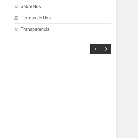
Sobre Nós
Termos de Uso
Transparência
Entretenimento
Echo Dot: Guia Completo
Para Escolher O Smart
Speaker Ideal Na Nova