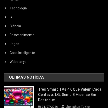
Tecnologia
IA
Ciência
Entretenimento
Entretenimento
Jogos
Echo Dot: Guia Completo Para
Escolher O Smart Speaker Ideal Na
Casa Inteligente
Nova Oferta Da Amazon
Webstorys
23/06/2026
Jhonathan Tayllor
ULTIMAS NOTÍCIAS
Três Smart TVs 4K Que Valem Cada
Centavo: LG, Semp E Hisense Em
Destaque
31/07/2026
Jhonathan Tayllor