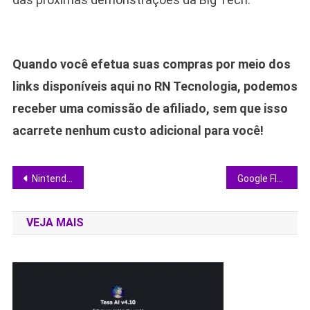
Quando você efetua suas compras por meio dos
links disponíveis aqui no RN Tecnologia, podemos
receber uma comissão de afiliado, sem que isso
acarrete nenhum custo adicional para você!
Navegação
Nintendo: veja a evolução dos consoles da Color TV-Game ao Switch 2
Google Flow gera vídeo de dançarinos irlandeses com consistência surpreendente
de
VEJA MAIS
Post