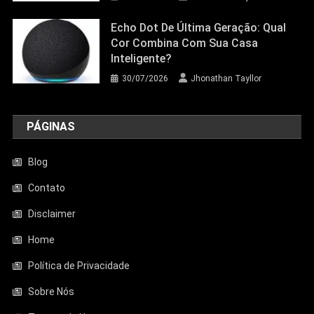
Echo Dot De Última Geração: Qual
Cor Combina Com Sua Casa
Inteligente?
30/07/2026
Jhonathan Tayllor
PÁGINAS
Blog
Contato
Disclaimer
Entretenimento
Home
Aquecedor Mondial A-08 Reduz O Frio
De Ambientes Pequenos; Veja Análise
Política de Privacidade
Completa
Sobre Nós
23/06/2026
Jhonathan Tayllor