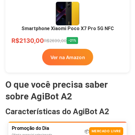
Smartphone Xiaomi Poco X7 Pro 5G NFC
R$2130,00
R$2699,00
-21%
Ver na Amazon
O que você precisa saber
sobre AgiBot A2
Características do AgiBot A2
Promoção do Dia
📦
MERCADO LIVRE
Oferta especial selecionada