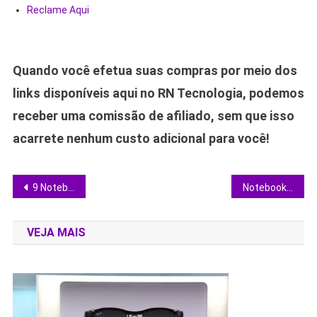
Reclame Aqui
Quando você efetua suas compras por meio dos
links disponíveis aqui no RN Tecnologia, podemos
receber uma comissão de afiliado, sem que isso
acarrete nenhum custo adicional para você!
Navegação
9 Notebooks para Arquitetura em 2025 que Entregam Potência sem Travar
Notebooks para Programar em 2025: Guia Completo para Escolher Sem Errar
de
VEJA MAIS
Post