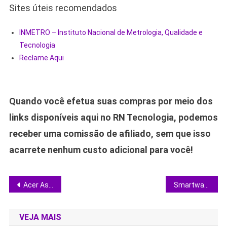
Sites úteis recomendados
INMETRO – Instituto Nacional de Metrologia, Qualidade e
Tecnologia
Reclame Aqui
Quando você efetua suas compras por meio dos
links disponíveis aqui no RN Tecnologia, podemos
receber uma comissão de afiliado, sem que isso
acarrete nenhum custo adicional para você!
Navegação
Acer Aspire A16-71MT-75Z5: notebook de 16” com tela touch e Intel Core Ultra 7 em análise completa
Smartwatch barato vale a pena? Guia completo com 3 modelos que cabem no bolso
de
VEJA MAIS
Post