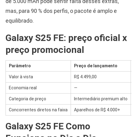
de 5.000 mAh pode sentir falta desses extras,
mas, para 90 % dos perfis, o pacote é amplo e
equilibrado.
Galaxy S25 FE: preço oficial x
preço promocional
Parâmetro
Preço de lançamento
O
Valor à vista
R$ 4.499,00
R
Economia real
—
R
Categoria de preço
Intermediário premium alto
I
Concorrentes diretos na faixa
Aparelhos de R$ 4.000+
A
Galaxy S25 FE Como