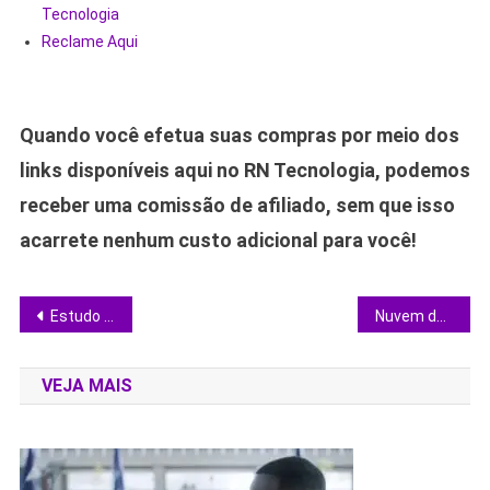
Tecnologia
Reclame Aqui
Quando você efetua suas compras por meio dos
links disponíveis aqui no RN Tecnologia, podemos
receber uma comissão de afiliado, sem que isso
acarrete nenhum custo adicional para você!
Navegação
Estudo revela linguagem elétrica dos cogumelos e revoluciona o entendimento das florestas
Nuvem de metal vaporizado escurece estrela e redefine debates sobre discos planetários
de
VEJA MAIS
Post