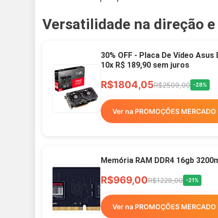
Versatilidade na direção e
30% OFF - Placa De Vídeo Asus
10x R$ 189,90 sem juros
R$1804,05
R$2509,00
-28%
Ver na PROMOÇÕES MERCADO 
Memória RAM DDR4 16gb 3200mh
R$969,00
R$1229,00
-21%
Ver na PROMOÇÕES MERCADO 