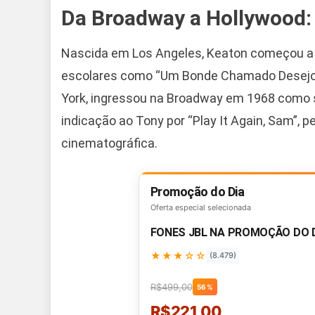
Da Broadway a Hollywood:
Nascida em Los Angeles, Keaton começou a a
escolares como “Um Bonde Chamado Desejo”
York, ingressou na Broadway em 1968 como s
indicação ao Tony por “Play It Again, Sam”, 
cinematográfica.
Promoção do Dia
Oferta especial selecionada
FONES JBL NA PROMOÇÃO DO 
★★★☆☆
(8.479)
R$499,00
56%
R$221,00