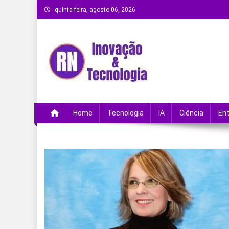
Skip
quinta-feira, agosto 06, 2026
to
content
Remanso Notícias
Ultimas notícias e novidades no universo da
Home
Tecnologia
IA
Ciência
En