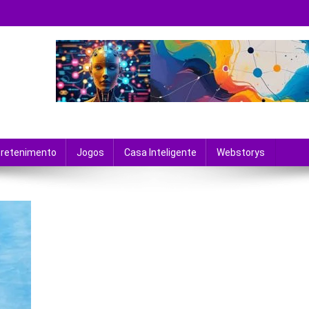
 tecnologia e entretenimento.
tretenimento
Jogos
Casa Inteligente
Webstorys