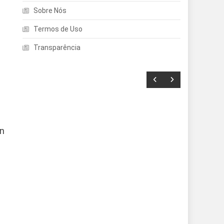
Sobre Nós
Termos de Uso
Transparência
en
Entretenimento
Echo Dot: Guia Completo
Para Escolher O Smart
Speaker Ideal Na Nova