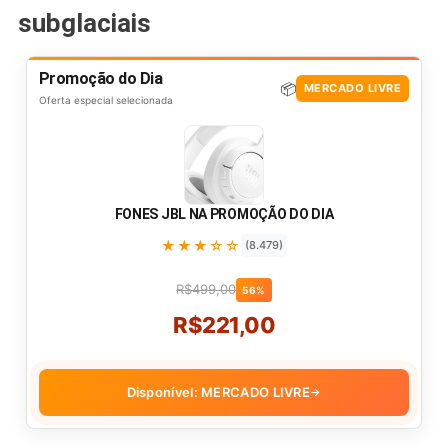
subglaciais
Promoção do Dia
📦
MERCADO LIVRE
Oferta especial selecionada
FONES JBL NA PROMOÇÃO DO DIA
★★★☆☆
(8.479)
R$499,00
56%
R$221,00
Disponível: MERCADO LIVRE
→