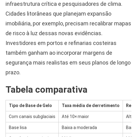
infraestrutura crítica e pesquisadores de clima.
Cidades litorâneas que planejam expansão
imobiliária, por exemplo, precisam recalibrar mapas
de risco à luz dessas novas evidências.
Investidores em portos e refinarias costeiras
também ganham ao incorporar margens de
segurança mais realistas em seus planos de longo
prazo.
Tabela comparativa
Tipo de Base de Gelo
Taxa média de derretimento
Reten
Com canais subglaciais
Até 10× maior
Alta 
Base lisa
Baixa a moderada
Baixa