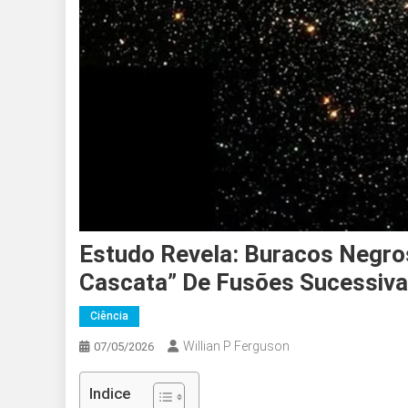
Estudo Revela: Buracos Negro
Cascata” De Fusões Sucessiv
Ciência
Willian P Ferguson
07/05/2026
Indice