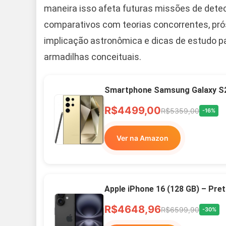
maneira isso afeta futuras missões de dete
comparativos com teorias concorrentes, pró
implicação astronômica e dicas de estudo 
armadilhas conceituais.
Smartphone Samsung Galaxy S2
R$4499,00
R$5359,00
-16%
Ver na Amazon
Apple iPhone 16 (128 GB) – Pre
R$4648,96
R$6599,90
-30%