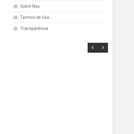
Sobre Nós
Termos de Uso
Transparência
Entretenimento
Echo Dot: Guia Completo
Para Escolher O Smart
Speaker Ideal Na Nova