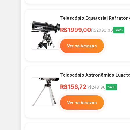
Telescópio Equatorial Refrator
R$1999,00
R$2999,00
-33%
Ver na Amazon
Telescópio Astronômico Lunet
R$156,72
R$249,90
-37%
Ver na Amazon