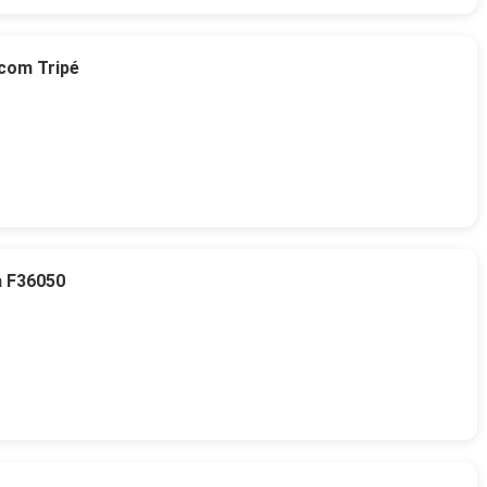
 com Tripé
a F36050