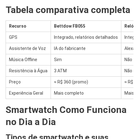
Tabela comparativa completa
Recurso
Bettdow FB055
Relógio
GPS
Integrado, relatórios detalhados
Integra
Assistente de Voz
IA do fabricante
Alexa n
Música Offline
Sim
Não
Resistência à Água
3 ATM
Não es
Preço
≈ R$ 360 (promo)
≈ R$ 2
Experiência Geral
Mais completo
Mais b
Smartwatch Como Funciona
no Dia a Dia
Tipos de smartwatch e suas