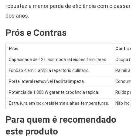
robustez e menor perda de eficiência com o passar
dos anos.
Prós e Contras
Prós
Contras
Capacidade de 12 L acomoda refeições familiares.
Ocupa mai
Função 4 em 1 amplia repertório culinário.
Painel anal
Porta lateral removível facilita limpeza.
Consumo el
Potência de 1.800 W garante crocância rápida.
Ruído perc
Estrutura em inox resistente a altas temperaturas.
Não inclui
Para quem é recomendado
este produto