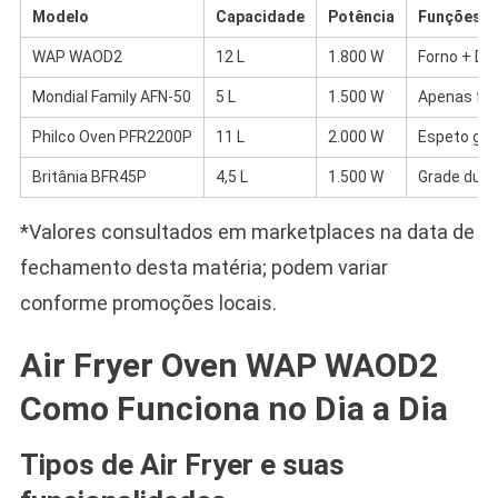
Modelo
Capacidade
Potência
Funções E
WAP WAOD2
12 L
1.800 W
Forno + De
Mondial Family AFN-50
5 L
1.500 W
Apenas frit
Philco Oven PFR2200P
11 L
2.000 W
Espeto gira
Britânia BFR45P
4,5 L
1.500 W
Grade dupl
*Valores consultados em marketplaces na data de
fechamento desta matéria; podem variar
conforme promoções locais.
Air Fryer Oven WAP WAOD2
Como Funciona no Dia a Dia
Tipos de Air Fryer e suas