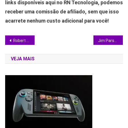
links disponíveis aqui no RN Tecnologia, podemos
receber uma comissão de afiliado, sem que isso
acarrete nenhum custo adicional para você!
Navegação
Robert Downey Jr. cobra postura mais contida de Elon Musk em novo podcast
Jim Parsons explica por que saída encerrou The Big Bang Theory mesmo com audiência em alta
de
VEJA MAIS
Post