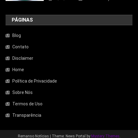
PÁGINAS
Blog
Contato
Disclaimer
Entretenimento
Home
Aquecedor Mondial A-08 Reduz O Frio
De Ambientes Pequenos; Veja Análise
Política de Privacidade
Completa
Sobre Nós
23/06/2026
Jhonathan Tayllor
Termos de Uso
Transparência
Remanso Notícias
|
Theme: News Portal by
Mystery Themes
.