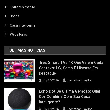
Entretenimento
Entretenimento
Jogos
Echo Dot: Guia Completo Para
Escolher O Smart Speaker Ideal Na
Casa Inteligente
Nova Oferta Da Amazon
Webstorys
23/06/2026
Jhonathan Tayllor
ULTIMAS NOTÍCIAS
Três Smart TVs 4K Que Valem Cada
Centavo: LG, Semp E Hisense Em
Destaque
31/07/2026
Jhonathan Tayllor
Echo Dot De Última Geração: Qual
Cor Combina Com Sua Casa
Inteligente?
30/07/2026
Jhonathan Tayllor