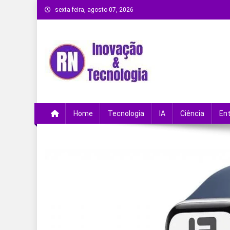
Skip
sexta-feira, agosto 07, 2026
to
content
Remanso Notícias
Ultimas notícias e novidades no universo da
Home
Tecnologia
IA
Ciência
En