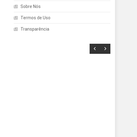
Sobre Nós
Termos de Uso
Transparência
Entretenimento
Echo Dot: Guia Completo
Para Escolher O Smart
Speaker Ideal Na Nova