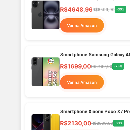
R$4648,96
R$6599,90
-30%
Ver na Amazon
Smartphone Samsung Galaxy A
R$1699,00
R$2199,00
-23%
Ver na Amazon
Smartphone Xiaomi Poco X7 Pr
R$2130,00
R$2699,00
-21%