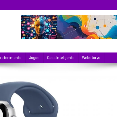
 tecnologia e entretenimento.
tretenimento
Jogos
Casa Inteligente
Webstorys