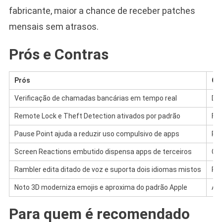
fabricante, maior a chance de receber patches
mensais sem atrasos.
Prós e Contras
Prós
Co
Verificação de chamadas bancárias em tempo real
Dis
Remote Lock e Theft Detection ativados por padrão
Fun
Pause Point ajuda a reduzir uso compulsivo de apps
Par
Screen Reactions embutido dispensa apps de terceiros
Che
Rambler edita ditado de voz e suporta dois idiomas mistos
Pre
Noto 3D moderniza emojis e aproxima do padrão Apple
Alg
Para quem é recomendado