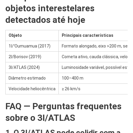
objetos interestelares
detectados até hoje
Objeto
Principais características
1I/ʻOumuamua (2017)
Formato alongado, eixo >200 m, sem 
2I/Borisov (2019)
Cometa ativo, cauda clássica, veloc
3I/ATLAS (2024)
Luminosidade variável, possível estr
Diâmetro estimado
100–400 m
Velocidade heliocêntrica
≥ 26 km/s
FAQ — Perguntas frequentes
sobre o 3I/ATLAS
1. O 3I/ATLAS pode colidir com a