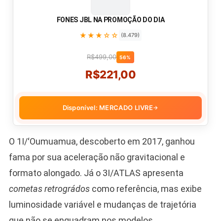
FONES JBL NA PROMOÇÃO DO DIA
★★★☆☆
(8.479)
R$499,00
56%
R$221,00
Disponível: MERCADO LIVRE
→
O 1I/ʻOumuamua, descoberto em 2017, ganhou
fama por sua aceleração não gravitacional e
formato alongado. Já o 3I/ATLAS apresenta
cometas retrográdos
como referência, mas exibe
luminosidade variável e mudanças de trajetória
que não se enquadram nos modelos