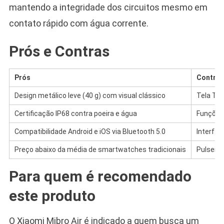
mantendo a integridade dos circuitos mesmo em
contato rápido com água corrente.
Prós e Contras
Prós
Contras
Design metálico leve (40 g) com visual clássico
Tela TFT
Certificação IP68 contra poeira e água
Funções
Compatibilidade Android e iOS via Bluetooth 5.0
Interfac
Preço abaixo da média de smartwatches tradicionais
Pulseira
Para quem é recomendado
este produto
O Xiaomi Mibro Air é indicado a quem busca um